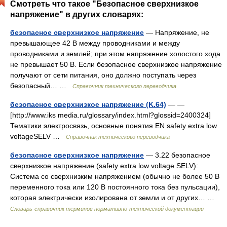
Смотреть что такое "Безопасное сверхнизкое
напряжение" в других словарях:
безопасное сверхнизкое напряжение
— Напряжение, не
превышающее 42 В между проводниками и между
проводниками и землей; при этом напряжение холостого хода
не превышает 50 В. Если безопасное сверхнизкое напряжение
получают от сети питания, оно должно поступать через
безопасный… …
Справочник технического переводчика
безопасное сверхнизкое напряжение (K.64)
— —
[http://www.iks media.ru/glossary/index.html?glossid=2400324]
Тематики электросвязь, основные понятия EN safety extra low
voltageSELV …
Справочник технического переводчика
безопасное сверхнизкое напряжение
— 3.22 безопасное
сверхнизкое напряжение (safety extra low voltage SELV):
Система со сверхнизким напряжением (обычно не более 50 В
переменного тока или 120 В постоянного тока без пульсации),
которая электрически изолирована от земли и от других… …
Словарь-справочник терминов нормативно-технической документации