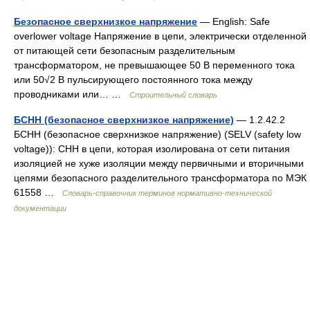
Безопасное сверхнизкое напряжение
— English: Safe
overlower voltage Напряжение в цепи, электрически отделенной
от питающей сети безопасным разделительным
трансформатором, не превышающее 50 В переменного тока
или 50√2 В пульсирующего постоянного тока между
проводниками или… …
Строительный словарь
БСНН (безопасное сверхнизкое напряжение)
— 1.2.42.2
БСНН (безопасное сверхнизкое напряжение) (SELV (safety low
voltage)): СНН в цепи, которая изолирована от сети питания
изоляцией не хуже изоляции между первичными и вторичными
цепями безопасного разделительного трансформатора по МЭК
61558 …
Словарь-справочник терминов нормативно-технической
документации